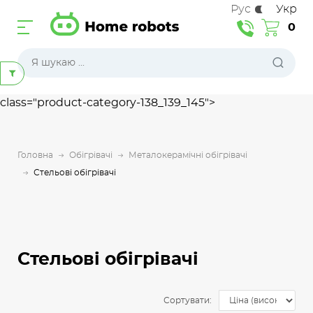
Рус
Укр
0
class="product-category-138_139_145">
Головна
Обігрівачі
Металокерамічні обігрівачі
Стельові обігрівачі
Стельові обігрівачі
Сортувати: