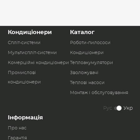
Кондиціонери
Каталог
Спліт-системи
Роботи-пилоcоси
Мультиспліт-системи
Кондиціонери
Комерційні кондиціонери
Теплоакумулятори
Промислові
Зволожувачі
кондиціонери
Теплові насоси
Монтаж і обслуговування
Рус
Укр
Інформація
Про нас
Гарантія