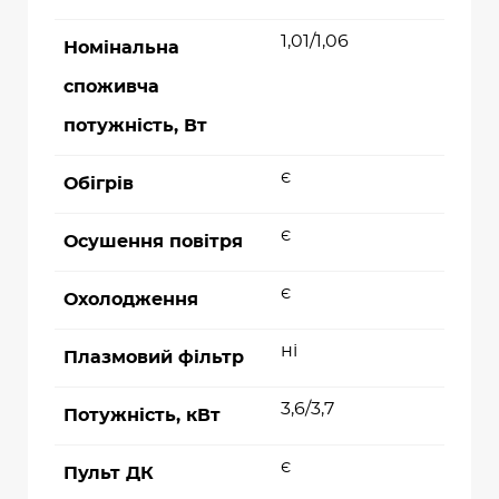
1,01/1,06
Номінальна
споживча
потужність, Вт
є
Обігрів
є
Осушення повітря
є
Охолодження
ні
Плазмовий фільтр
3,6/3,7
Потужність, кВт
є
Пульт ДК