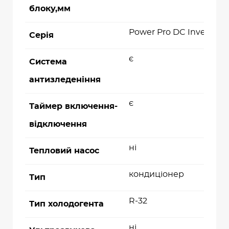
блоку,мм
Power Pro DC Inverter
Серія
є
Система
антизледеніння
є
Таймер включення-
відключення
ні
Тепловий насос
кондиціонер
Тип
R-32
Тип холодогента
ні