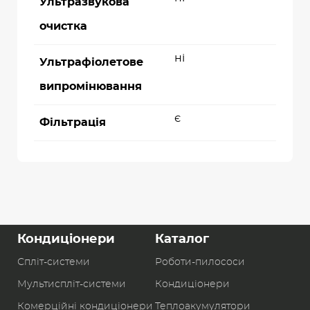
Ультразвукова
очистка
ні
Ультрафіолетове
випромінювання
є
Фільтрація
Кондиціонери
Каталог
Спліт-системи
Роботи-пилоcоси
Мультиспліт-системи
Кондиціонери
Комерційні кондиціонери
Теплоакумулятори