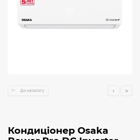
‹
»
До каталогу
Кондиціонер Osaka