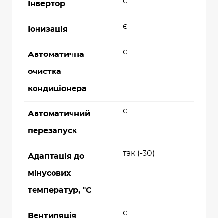
є
Інвертор
є
Іонизація
є
Автоматична
очистка
кондиціонера
є
Автоматичний
перезапуск
так (-30)
Адаптація до
мінусових
температур, °C
є
Вентиляція