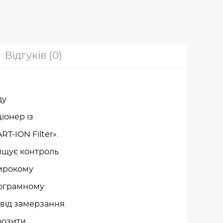
Відгуків (0)
ду
іонер із
T-ION Filter».
ищує контроль
широкому
рограмному
від замерзання.
розити