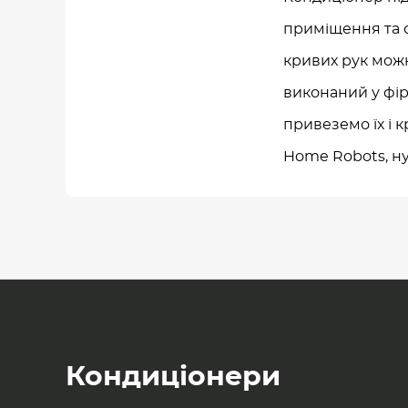
приміщення та с
кривих рук мож
виконаний у фі
привеземо їх і 
Home Robots, нуд
Кондиціонери