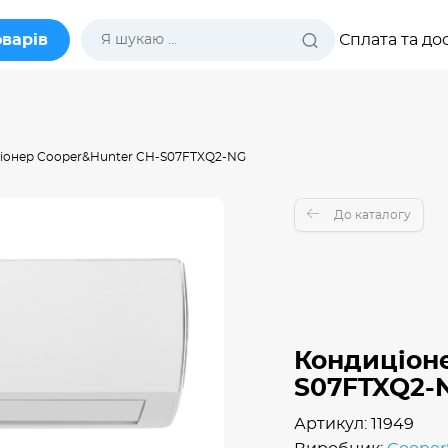
оварів
Сплата та до
іонер Cooper&Hunter CH-S07FTXQ2-NG
До каталогу
Кондиціоне
S07FTXQ2-
Артикул: 11949