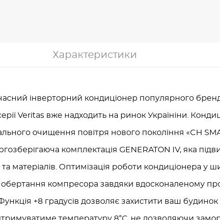
Характеристики
часний інверторний кондиціонер популярного брен
ерії Veritas вже надходить на ринок Україніни. Кондиц
ального очищення повітря нового покоління «CH SMAR
ргозберігаюча комплектація GENERATON IV, яка підв
 та матеріалів. Оптимізація роботи кондиціонера у 
от обертання компресора завдяки вдосконаленому п
ункція +8 градусів дозволяє захистити ваш будинок 
дтримуватиме температуру 8°С, не дозволяючи замо