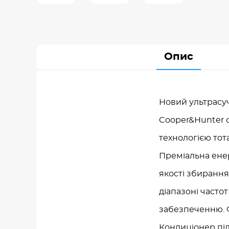
Опис
Новий ультрасу
Cooper&Hunter с
технологією тот
Преміальна ене
якості збирання
діапазоні част
забезпеченню. Ф
Кондиціонер пі