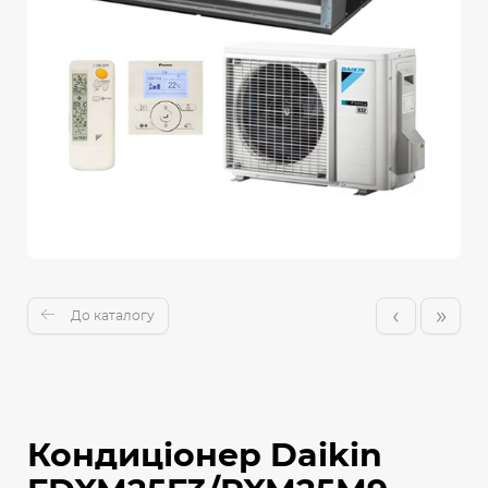
‹
»
До каталогу
Кондиціонер Daikin