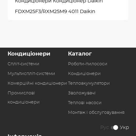
Кондиціонери Кондиціонер Daikin
FDXM25F3/RXM25M9 4011 Daikin
Кондиціонери
Каталог
Спліт-системи
Роботи-пилоcоси
Мультиспліт-системи
Кондиціонери
Комерційні кондиціонери
Теплоакумулятори
Промислові
Зволожувачі
кондиціонери
Теплові насоси
Монтаж і обслуговування
Рус
Укр