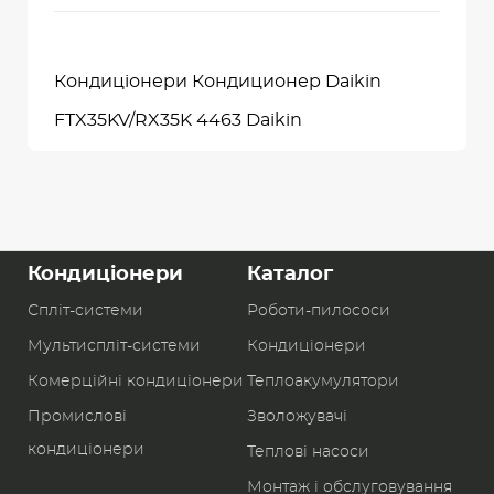
Кондиціонери Кондиционер Daikin
FTX35KV/RX35K 4463 Daikin
Кондиціонери
Каталог
Спліт-системи
Роботи-пилоcоси
Мультиспліт-системи
Кондиціонери
Комерційні кондиціонери
Теплоакумулятори
Промислові
Зволожувачі
кондиціонери
Теплові насоси
Монтаж і обслуговування