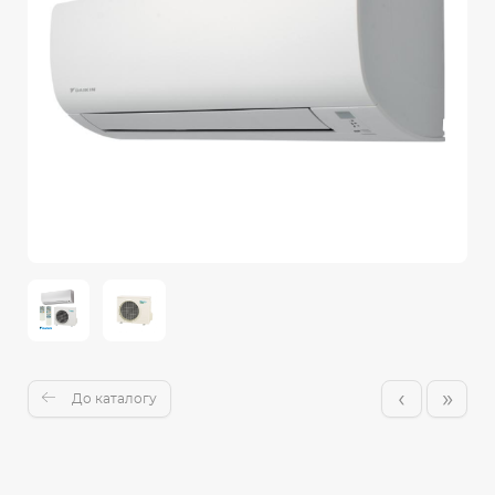
‹
»
До каталогу