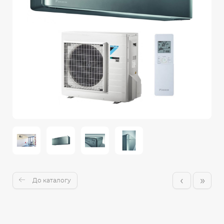
‹
»
До каталогу