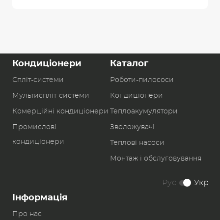
Кондиціонери
Каталог
Спліт-системи
Роботи-пилоcоси
Мультиспліт-системи
Кондиціонери
Комерційні кондиціонери
Теплоакумулятори
Промислові
Зволожувачі
кондиціонери
Теплові насоси
Монтаж і обслуговування
Рус
Укр
Інформація
Про нас