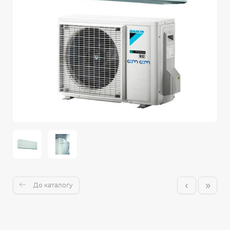
‹
»
До каталогу