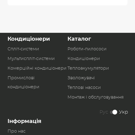
Кондиціонери
Каталог
Спліт-системи
Роботи-пилоcоси
Мультиспліт-системи
Кондиціонери
Комерційні кондиціонери
Теплоакумулятори
Промислові
Зволожувачі
кондиціонери
Теплові насоси
Монтаж і обслуговування
Рус
Укр
Інформація
Про нас