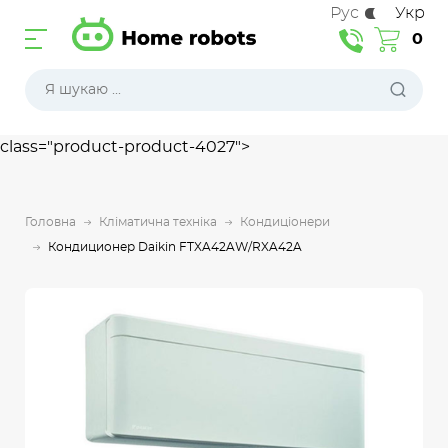
Рус
Укр
0
class="product-product-4027">
Головна
Кліматична техніка
Кондиціонери
Кондиционер Daikin FTXA42AW/RXA42A