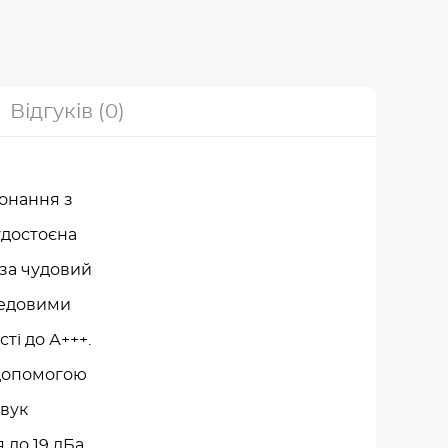
Відгуків (0)
онання з
удостоєна
 за чудовий
редовими
ті до А+++.
 допомогою
звук
до 19 дБа.