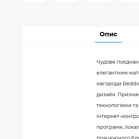
Опис
Чудове поєднан
елегантним мат
нагороди Reddot
дизайн. Призна
технологіями та
Інтернет-контро
програми, лока
працюючого блок