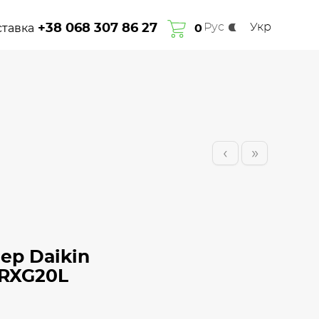
Рус
Укр
+38 068 307 86 27
ставка
Про нас
Гарантія
Сплата та доставка
0
Контакти
‹
»
ер Daikin
RXG20L