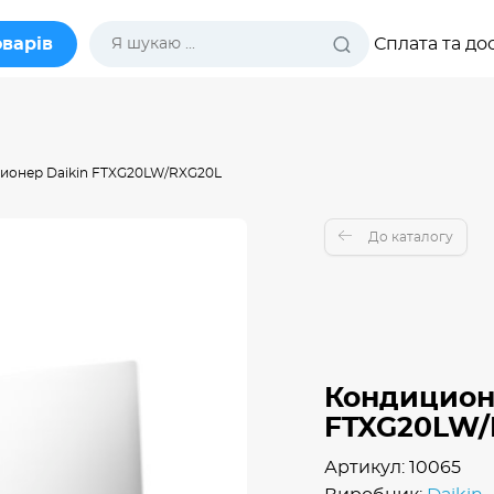
оварів
Сплата та до
ионер Daikin FTXG20LW/RXG20L
До каталогу
Кондицион
FTXG20LW/
Артикул: 10065