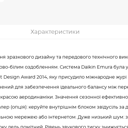
Характеристики
ня зразкового дизайну та передового технічного вик
ово-білим оздобленням. Система Daikin Emura була 
 Design Award 2014, яку присудило міжнародне журі
чений для забезпечення ідеального балансу між пе
 красою аеродинаміки. Значення сезонної ефективнос
лер (опція): керуйте внутрішнім блоком звідусіль за
льною мережею або інтернетом. Дуже низький шум: 
у ледь помітний. Рівень звукового тиску знижується 