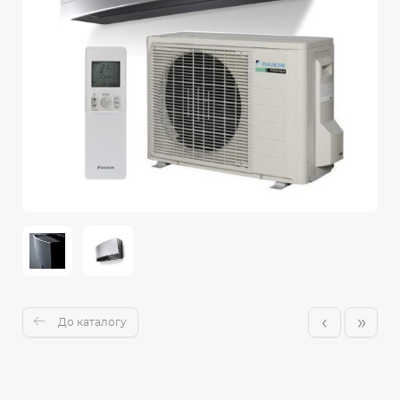
‹
»
До каталогу