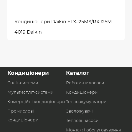
Кондиціонери Daikin FTXJ25MS/RXJ25M
4019 Daikin
Кондиціонери
Каталог
Спліт-системи
Роботи-пилоcоси
Мультиспліт-системи
Кондиціонери
Комерційні кондиціонери
Теплоакумулятори
Промислові
Зволожувачі
кондиціонери
Теплові насоси
Монтаж і обслуговування