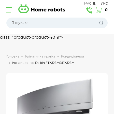
Рус
Укр
0
class="product-product-4019">
Головна
Кліматична техніка
Кондиціонери
Кондиционер Daikin FTXJ25MS/RXJ25M