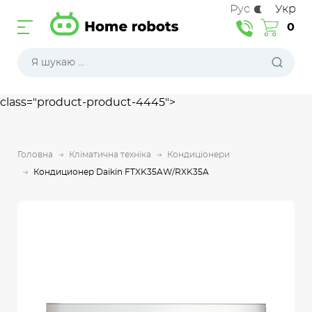
Рус
Укр
0
class="product-product-4445">
Головна
Кліматична техніка
Кондиціонери
Кондиционер Daikin FTXK35AW/RXK35A