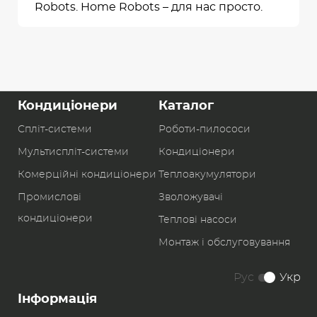
Robots. Home Robots – для нас просто.
Кондиціонери
Каталог
Спліт-системи
Роботи-пилоcоси
Мультиспліт-системи
Кондиціонери
Комерційні кондиціонери
Теплоакумулятори
Промислові
Зволожувачі
кондиціонери
Теплові насоси
Монтаж і обслуговування
Рус
Укр
Інформація