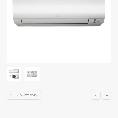
‹
»
До каталогу