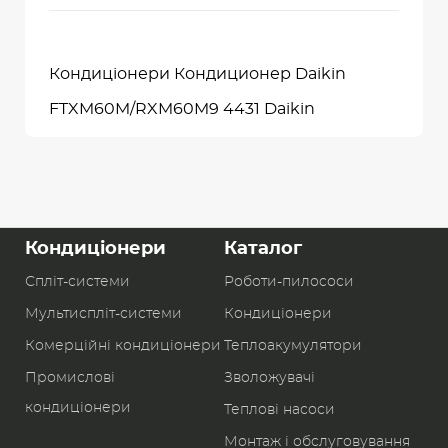
Кондиціонери Кондиционер Daikin
FTXM60M/RXM60M9 4431 Daikin
Кондиціонери
Каталог
Спліт-системи
Роботи-пилоcоси
Мультиспліт-системи
Кондиціонери
Комерційні кондиціонери
Теплоакумулятори
Промислові
Зволожувачі
кондиціонери
Теплові насоси
Монтаж і обслуговування