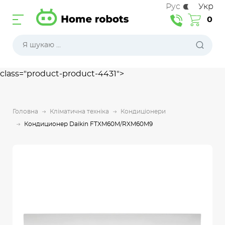
Рус
Укр
0
class="product-product-4431">
Головна
Кліматична техніка
Кондиціонери
Кондиционер Daikin FTXM60M/RXM60M9