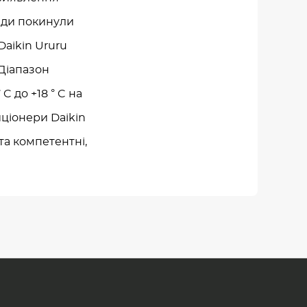
люди покинули
aikin Ururu
 Діапазон
 C до +18 ° C на
иціонери Daikin
та компетентні,