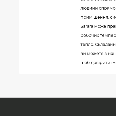
людини спрямову
приміщення, си
Sarara може пра
робочих температу
тепло. Складанн
ви можете з наш
щоб довірити їм 