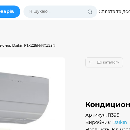
оварів
Сплата та до
ионер Daikin FTXZ25N/RXZ25N
До каталогу
Кондицион
Артикул: 11395
Виробник:
Daikin
Наявність: Є в ная