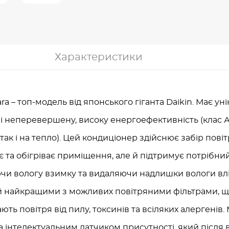
Характеристики
ara – топ-модель від японського гіганта Daikin. Має уні
і неперевершену, високу енергоефективність (клас А
 так і на тепло). Цей кондиціонер здійснює забір повіт
є та обігріває приміщення, але й підтримує потрібни
ючи вологу взимку та видаляючи надлишки вологи влі
 найкращими з можливих повітряними фільтрами, що
ють повітря від пилу, токсинів та всіляких алергенів.
а інтелектуальним датчиком присутності, який після