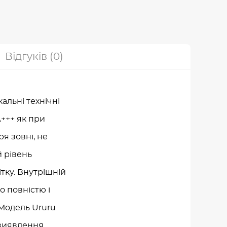
Відгуків (0)
кальні технічні
+++ як при
ря зовні, не
й рівень
тку. Внутрішній
 повністю і
 Модель Ururu
 виявлення