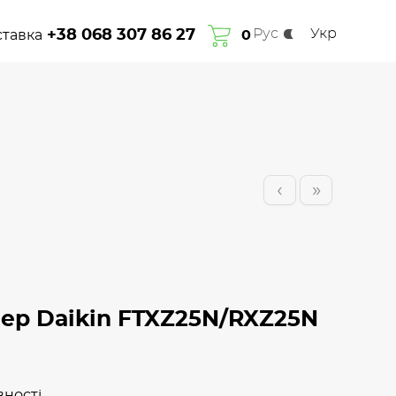
Рус
Укр
+38 068 307 86 27
ставка
Про нас
Гарантія
Сплата та доставка
0
Контакти
‹
»
ер Daikin FTXZ25N/RXZ25N
вності