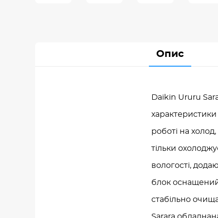
Опис
Daikin Ururu Sar
характеристики 
роботі на холод,
тільки охолоджу
вологості, дода
блок оснащений
стабільно очища
Sarara обладнан