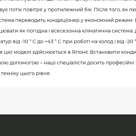
є потік повітря у протилежний бік. Після того, як 
стема переводить кондиціонер у економний режим. D
цювати як погодна і всесезонна кліматична система.
р від -10 ° C до +43 ° C при роботі на холод і від -20 °
я цієї моделі здійснюється в Японії. Встановити конд
ою допомогою – наші спеціалісти досить професійні 
техніку цього рівня.