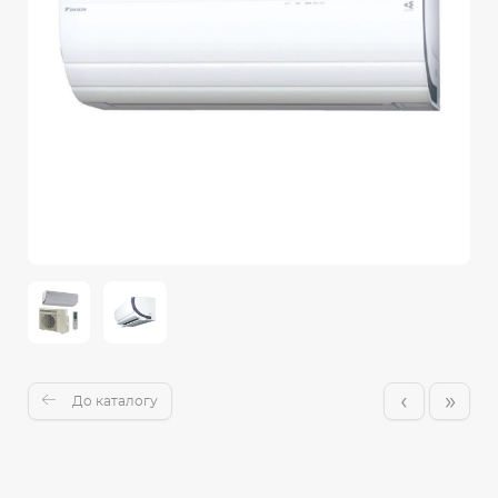
‹
»
До каталогу