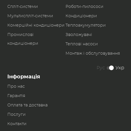
Спліт-системи
Роботи-пилоcоси
Мультиспліт-системи
Кондиціонери
Комерційні кондиціонери
Теплоакумулятори
Промислові
Зволожувачі
кондиціонери
Теплові насоси
Монтаж і обслуговування
Рус
Укр
Інформація
Про нас
Гарантія
Оплата та доставка
Послуги
Контакти