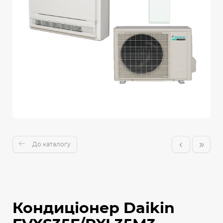
‹
»
До каталогу
Кондиціонер Daikin