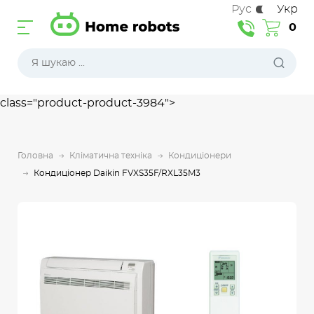
Рус
Укр
0
class="product-product-3984">
Головна
Кліматична техніка
Кондиціонери
Кондиціонер Daikin FVXS35F/RXL35M3