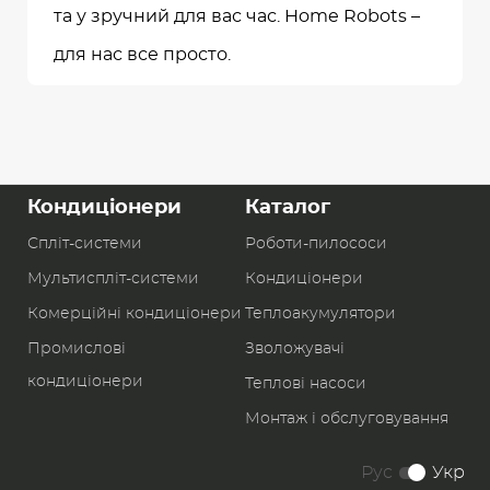
та у зручний для вас час. Home Robots –
для нас все просто.
Кондиціонери
Каталог
Спліт-системи
Роботи-пилоcоси
Мультиспліт-системи
Кондиціонери
Комерційні кондиціонери
Теплоакумулятори
Промислові
Зволожувачі
кондиціонери
Теплові насоси
Монтаж і обслуговування
Рус
Укр