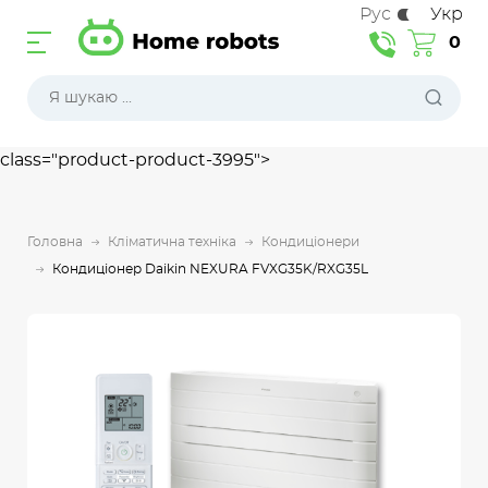
Рус
Укр
0
class="product-product-3995">
Головна
Кліматична техніка
Кондиціонери
Кондиціонер Daikin NEXURA FVXG35K/RXG35L