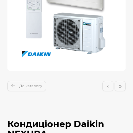
‹
»
До каталогу
Кондиціонер Daikin