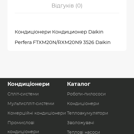
Відгуків (0)
Кондиціонери Кондиционер Daikin
Perfera FTXM20N/RXM20N9 3526 Daikin
Кондиціонери
Каталог
Спліт-системи
Роботи-пилоcоси
Мультиспліт-системи
Кондиціонери
Комерційні кондиціонери
Теплоакумулятори
Промислові
Зволожувачі
кондиціонери
Теплові насоси