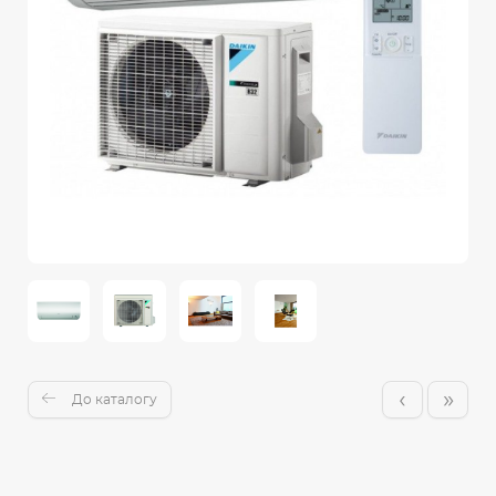
‹
»
До каталогу