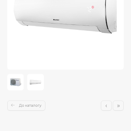
‹
»
До каталогу