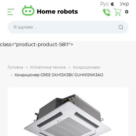
Рус
Укр
0
class="product-product-5811">
Головна
Кліматична техніка
Кондиціонери
Кондиціонер GREE GKH12K3BI/ GUHN12NK3AO