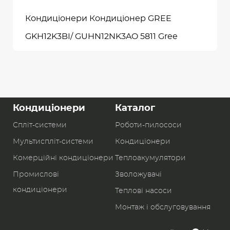
Кондиціонери Кондиціонер GREE
GKH12K3BI/ GUHN12NK3AO 5811 Gree
Кондиціонери
Каталог
Спліт-системи
Роботи-пилоcоси
Мультиспліт-системи
Кондиціонери
Комерційні кондиціонери
Теплоакумулятори
Промислові
Зволожувачі
кондиціонери
Теплові насоси
Монтаж і обслуговування