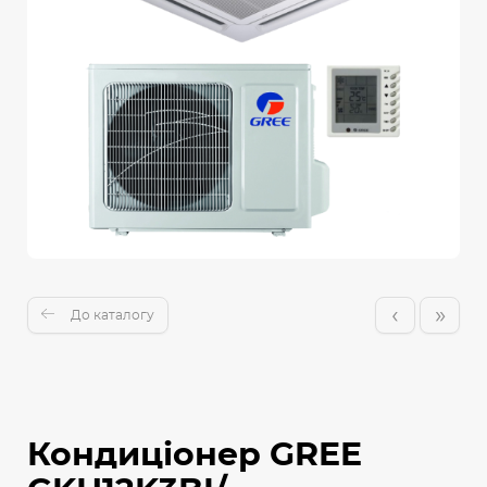
‹
»
До каталогу
Кондиціонер GREE