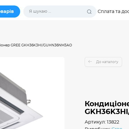
оварів
Сплата та до
іонер GREE GKH36K3HI/GUHN36NM3AO
До каталогу
Кондиціон
GKH36K3H
Артикул: 13822