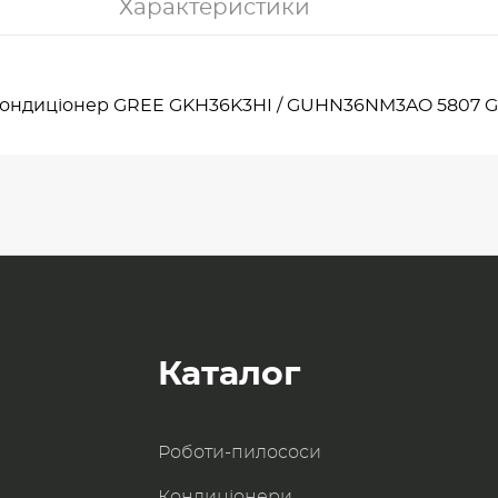
Характеристики
ондиціонер GREE GKH36K3HI / GUHN36NM3AO 5807 G
Каталог
Роботи-пилоcоси
Кондиціонери