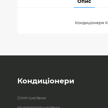
Опис
Кондиціонери К
Кондиціонери
Спліт-системи
Мультиспліт-системи