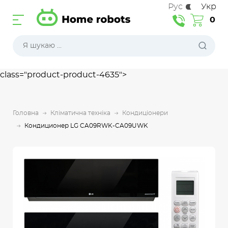
Рус
Укр
0
class="product-product-4635">
Головна
Кліматична техніка
Кондиціонери
Кондиционер LG CA09RWK-CA09UWK