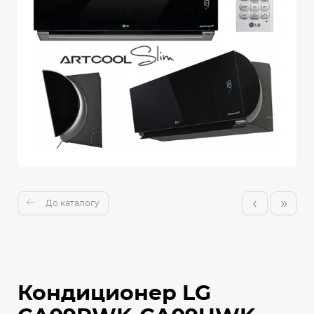
‹
»
До каталогу
Кондиционер LG