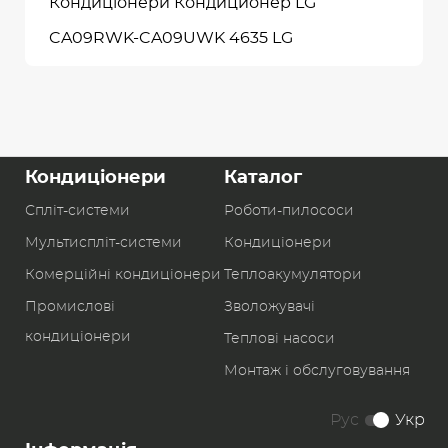
Кондиціонери Кондиционер LG
CA09RWK-CA09UWK 4635 LG
Кондиціонери
Каталог
Спліт-системи
Роботи-пилоcоси
Мультиспліт-системи
Кондиціонери
Комерційні кондиціонери
Теплоакумулятори
Промислові
Зволожувачі
кондиціонери
Теплові насоси
Монтаж і обслуговування
Рус
Укр