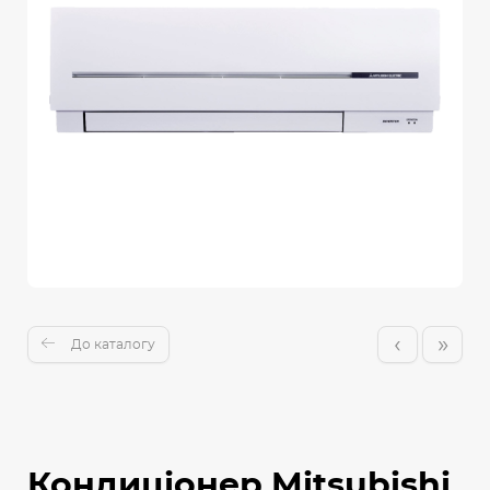
‹
»
До каталогу
Кондиціонер Mitsubishi