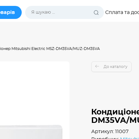
оварів
Сплата та до
іонер Mitsubishi Electric MSZ-DM35VA/MUZ-DM35VA
До каталогу
Кондиціонер
DM35VA/M
Артикул: 11007