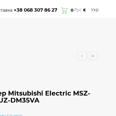
Рус
Укр
+38 068 307 86 27
ставка
Про нас
Гарантія
Сплата та доставка
0
Контакти
‹
»
 Mitsubishi Electric MSZ-
UZ-DM35VA