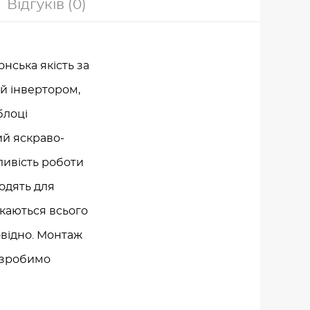
Відгуків (0)
онська якість за
ий інвертором,
блоці
ий яскраво-
жливість роботи
ходять для
скаються всього
повідно. Монтаж
е зробимо