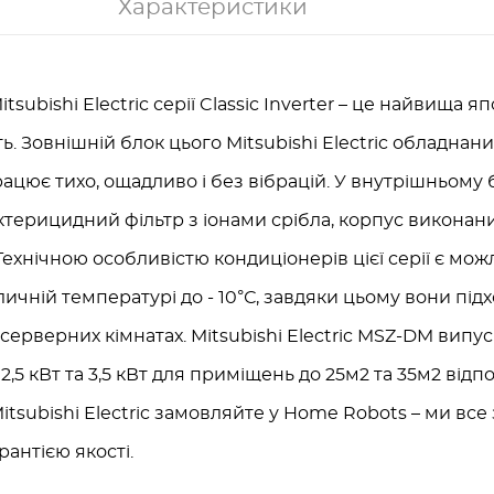
Характеристики
subishi Electric серії Classic Inverter – це найвища яп
ь. Зовнішній блок цього Mitsubishi Electric обладнан
ацює тихо, ощадливо і без вібрацій. У внутрішньому 
терицидний фільтр з іонами срібла, корпус виконан
 Технічною особливістю кондиціонерів цієї серії є мо
личній температурі до - 10°С, завдяки цьому вони під
серверних кімнатах. Mitsubishi Electric MSZ-DM випу
 2,5 кВт та 3,5 кВт для приміщень до 25м2 та 35м2 від
itsubishi Electric замовляйте у Home Robots – ми вс
рантією якості.