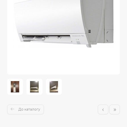
‹
»
До каталогу