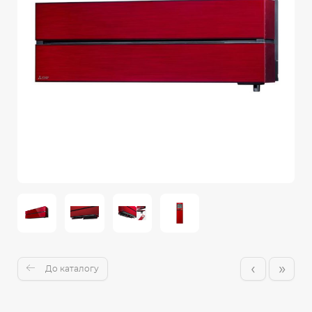
‹
»
До каталогу