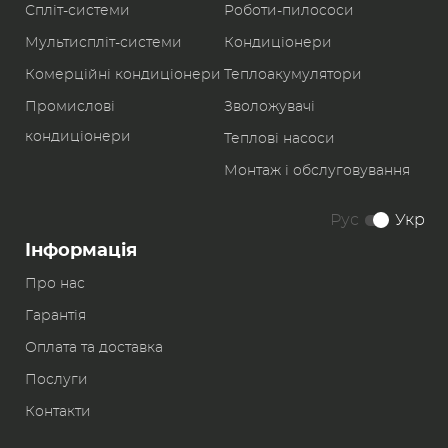
Спліт-системи
Роботи-пилоcоси
Мультиспліт-системи
Кондиціонери
Комерційні кондиціонери
Теплоакумулятори
Промислові
Зволожувачі
кондиціонери
Теплові насоси
Монтаж і обслуговування
Рус
Укр
Інформація
Про нас
Гарантія
Оплата та доставка
Послуги
Контакти