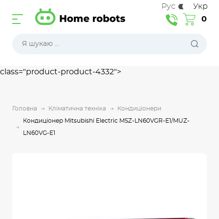
Рус
Укр
0
class="product-product-4332">
Головна
Кліматична техніка
Кондиціонери
Кондиціонер Mitsubishi Electric MSZ-LN60VGR-E1/MUZ-
LN60VG-E1