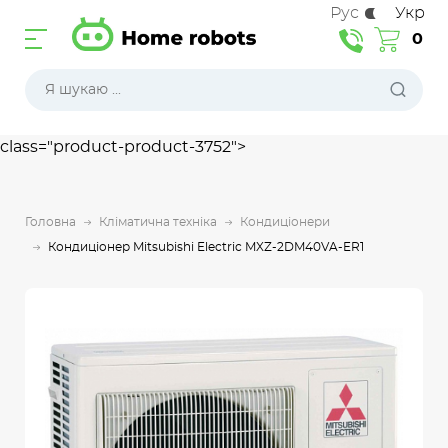
Рус
Укр
0
class="product-product-3752">
Головна
Кліматична техніка
Кондиціонери
Кондиціонер Mitsubishi Electric MXZ-2DM40VA-ER1