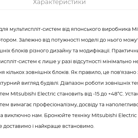
Характеристики
для мультиспліт-систем від японського виробника Mits
тором. Залежно від потужності моделі до нього можу
ішніх блоків різного дизайну та модифікації. Практичн
испліт-систем є лише у разі відсутності мінімально н
я кількох зовнішніх блоків. Як правило, це пов'язано
ктурний вигляд будівлі. Діапазон роботи зовнішніх т
ем Mitsubishi Electric становить від -15 до +48°C. Уст
тем вимагає професіоналізму, досвіду та наполегливо
на виключно нам. Бронюйте техніку Mitsubishi Electric
е доставимо і найкраще встановимо.