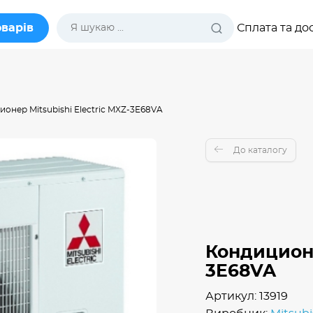
оварів
Сплата та до
онер Mitsubishi Electric MXZ-3E68VA
До каталогу
Кондиционе
3E68VA
Артикул: 13919