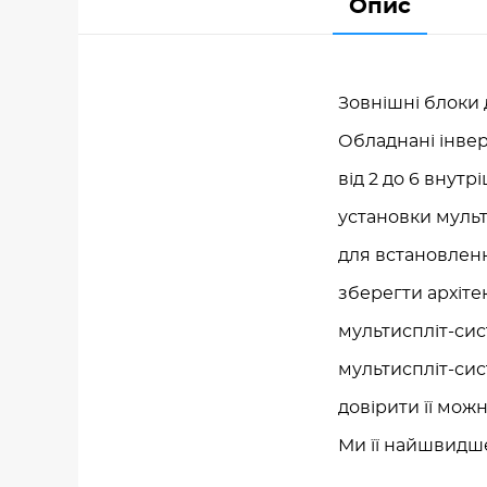
Опис
Зовнішні блоки 
Обладнані інвер
від 2 до 6 внутр
установки мульт
для встановленн
зберегти архіте
мультиспліт-сист
мультиспліт-сис
довірити її мож
Ми її найшвидш