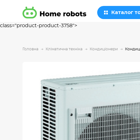
Каталог т
class="product-product-3758">
Головна
Кліматична техніка
Кондиціонери
Кондици