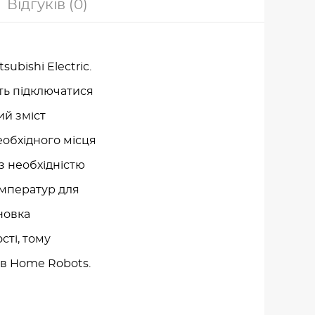
Відгуків (0)
ubishi Electric.
ть підключатися
ий зміст
еобхідного місця
 з необхідністю
емператур для
ановка
сті, тому
 в Home Robots.