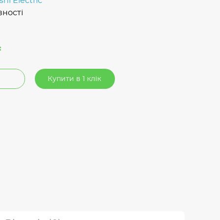
shi Electric
вності
₴
Купити в 1 клік