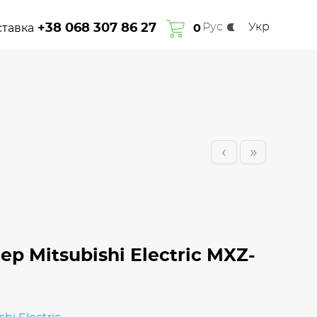
Рус
Укр
+38 068 307 86 27
ставка
Про нас
Гарантія
Сплата та доставка
0
Контакти
‹
»
р Mitsubishi Electric MXZ-