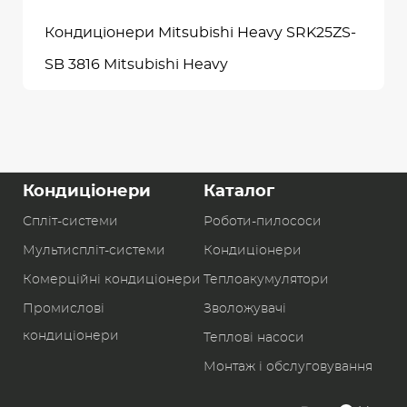
Кондиціонери Mitsubishi Heavy SRK25ZS-
SB 3816 Mitsubishi Heavy
Кондиціонери
Каталог
Спліт-системи
Роботи-пилоcоси
Мультиспліт-системи
Кондиціонери
Комерційні кондиціонери
Теплоакумулятори
Промислові
Зволожувачі
кондиціонери
Теплові насоси
Монтаж і обслуговування