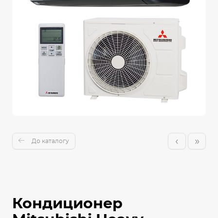
‹
»
До каталогу
Кондиционер