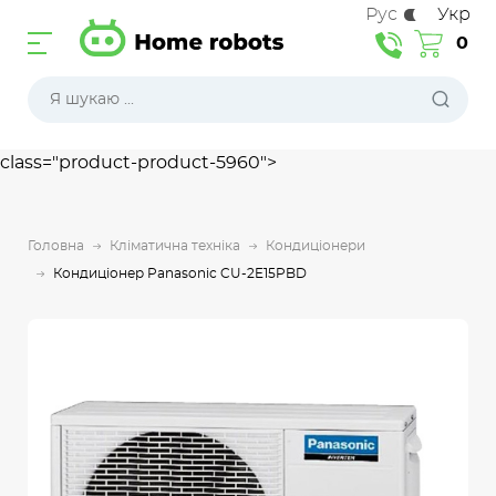
Рус
Укр
0
class="product-product-5960">
Головна
Кліматична техніка
Кондиціонери
Кондиціонер Panasonic CU-2E15PBD