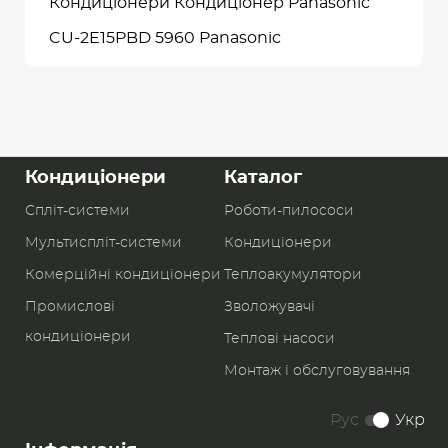
Кондиціонери Кондиціонер Panasonic
CU-2E15PBD 5960 Panasonic
Кондиціонери
Каталог
Спліт-системи
Роботи-пилоcоси
Мультиспліт-системи
Кондиціонери
Комерційні кондиціонери
Теплоакумулятори
Промислові
Зволожувачі
кондиціонери
Теплові насоси
Монтаж і обслуговування
Рус
Укр