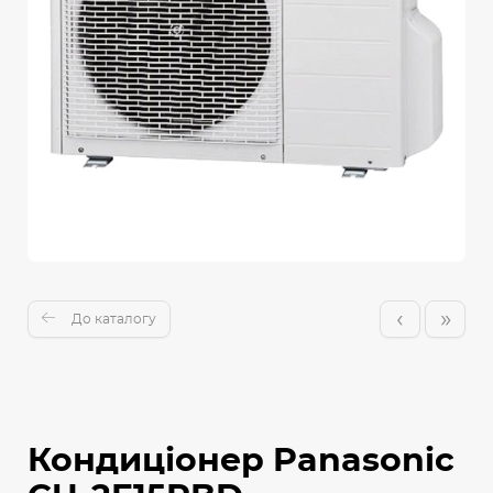
‹
»
До каталогу
Кондиціонер Panasonic