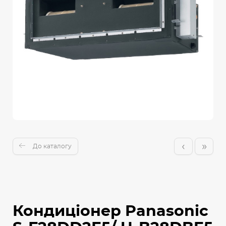
‹
»
До каталогу
Кондиціонер Panasonic