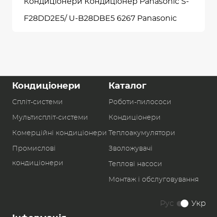
Кондиціонери Кондиціонер Panasonic S-
F28DD2E5/ U-B28DBE5 6267 Panasonic
Кондиціонери
Каталог
Спліт-системи
Роботи-пилоcоси
Мультиспліт-системи
Кондиціонери
Комерційні кондиціонери
Теплоакумулятори
Промислові
Зволожувачі
кондиціонери
Теплові насоси
Монтаж і обслуговування
Рус
Укр