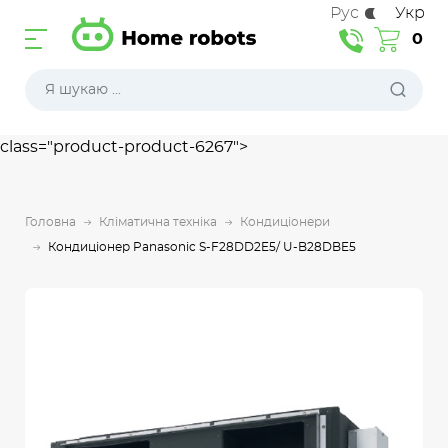
Рус
Укр
0
class="product-product-6267">
Головна
Кліматична техніка
Кондиціонери
Кондиціонер Panasonic S-F28DD2E5/ U-B28DBE5