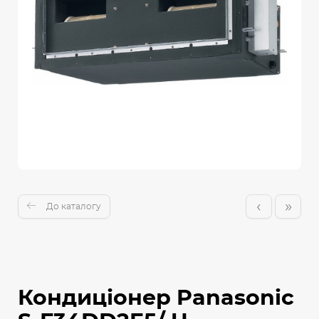
‹
»
До каталогу
Кондиціонер Panasonic