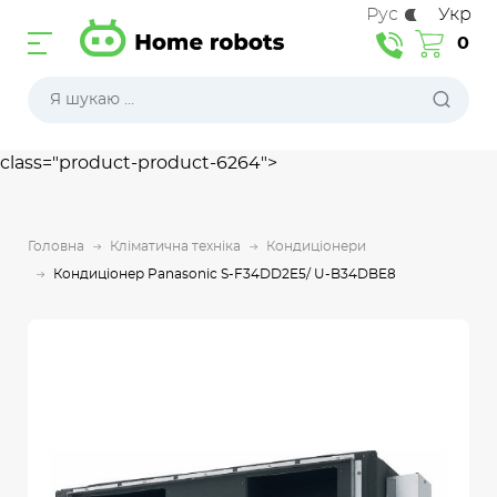
Рус
Укр
0
class="product-product-6264">
Головна
Кліматична техніка
Кондиціонери
Кондиціонер Panasonic S-F34DD2E5/ U-B34DBE8