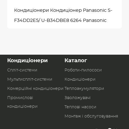
Кондиціонери Кондиціонер Panasonic S-
F34DD2E5/ U-B34DBE8 6264 Panasonic
Кондиціонери
Каталог
Спліт-системи
Роботи-пилоcоси
Мультиспліт-системи
Кондиціонери
Комерційні кондиціонери
Теплоакумулятори
Промислові
Зволожувачі
кондиціонери
Теплові насоси
Монтаж і обслуговування