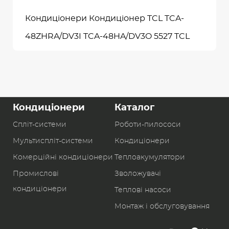
Кондиціонери Кондиціонер TCL TCA-
48ZHRA/DV3I TCA-48HA/DV3O 5527 TCL
Кондиціонери
Каталог
Спліт-системи
Роботи-пилоcоси
Мультиспліт-системи
Кондиціонери
Комерційні кондиціонери
Теплоакумулятори
Промислові
Зволожувачі
кондиціонери
Теплові насоси
Монтаж і обслуговування