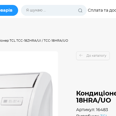
оварів
Сплата та до
іонер TCL TCC-18ZHRA/UI / TCC-18HRA/UO
До каталогу
Кондиціоне
18HRA/UO
Артикул: 16483