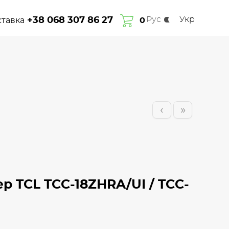
Рус
Укр
+38 068 307 86 27
ставка
Про нас
Гарантія
Сплата та доставка
0
Контакти
‹
»
р TCL TCC-18ZHRA/UI / TCC-