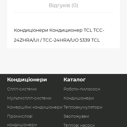
Відгуків (0)
Кондиціонери Кондиционер TCL TCC-
24ZHRA/UI / TCC-24HRA/UO 5339 TCL
Кондиціонери
Каталог
Спліт-системи
Роботи-пилоcоси
Мультиспліт-системи
Кондиціонери
Комерційні кондиціонери
Теплоакумулятори
Промислові
Зволожувачі
кондиціонери
Теплові насоси