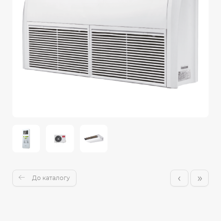
‹
»
До каталогу