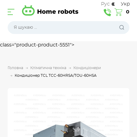
Рус
Укр
0
class="product-product-5551">
Головна
Кліматична техніка
Кондиціонери
Кондиціонер TCL TCC-60HRSA/TOU-60HSA