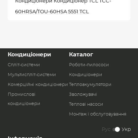
Кондиціонери Кондиціонер TCL TCC-
60HRSA/TOU-60HSA 5551 TCL
Кондиціонери
Каталог
Спліт-системи
Роботи-пилоcоси
Мультиспліт-системи
Кондиціонери
Комерційні кондиціонери
Теплоакумулятори
Промислові
Зволожувачі
кондиціонери
Теплові насоси
Монтаж і обслуговування
Рус
Укр