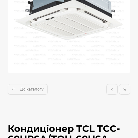
‹
»
До каталогу
Кондиціонер TCL TCC-