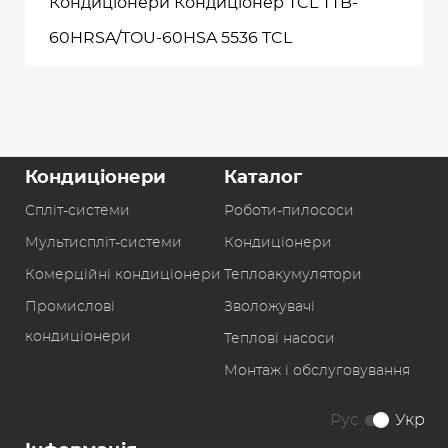
Кондиціонери Кондиціонер TCL TTB-
60HRSA/TOU-60HSA 5536 TCL
Кондиціонери
Каталог
Спліт-системи
Роботи-пилоcоси
Мультиспліт-системи
Кондиціонери
Комерційні кондиціонери
Теплоакумулятори
Промислові
Зволожувачі
кондиціонери
Теплові насоси
Монтаж і обслуговування
Рус
Укр