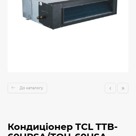
‹
»
До каталогу
Кондиціонер TCL TTB-