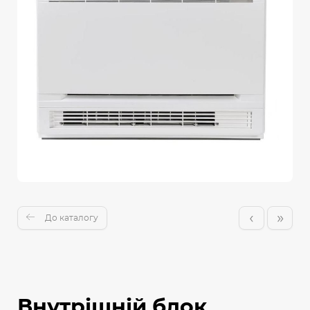
‹
»
До каталогу
Внутрішній блок