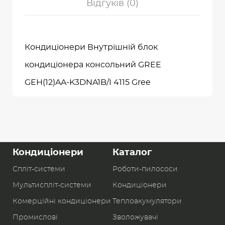
Відгуків (0)
Кондиціонери Внутрішній блок
кондиціонера консольний GREE
GEH(12)AA-K3DNA1B/I 4115 Gree
Кондиціонери
Каталог
Спліт-системи
Роботи-пилоcоси
Мультиспліт-системи
Кондиціонери
Комерційні кондиціонери
Теплоакумулятори
Промислові
Зволожувачі