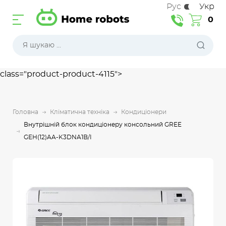
Рус
Укр
0
class="product-product-4115">
Головна
Кліматична техніка
Кондиціонери
Внутрішній блок кондиціонеру консольний GREE
GEH(12)AA-K3DNA1B/I