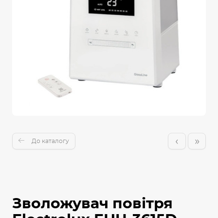
‹
»
До каталогу
Зволожувач повітря