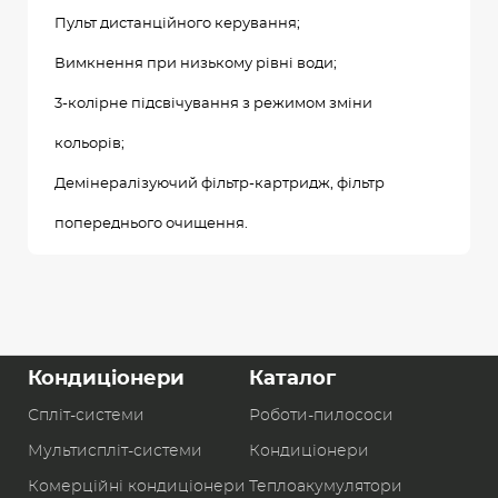
Пульт дистанційного керування;
Вимкнення при низькому рівні води;
3-колірне підсвічування з режимом зміни
кольорів;
Демінералізуючий фільтр-картридж, фільтр
попереднього очищення.
Кондиціонери
Каталог
Спліт-системи
Роботи-пилоcоси
Мультиспліт-системи
Кондиціонери
Комерційні кондиціонери
Теплоакумулятори