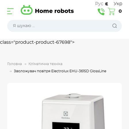
Рус
Укр
0
class="product-product-67698">
Головна
Кліматична техніка
Зволожувач повітря Electrolux EHU-3615D GlossLine