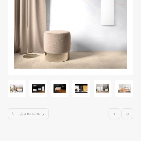
‹
»
До каталогу