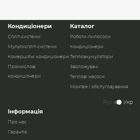
Кондиціонери
Каталог
Спліт-системи
Роботи-пилоcоси
Мультиспліт-системи
Кондиціонери
Комерційні кондиціонери
Теплоакумулятори
Промислові
Зволожувачі
кондиціонери
Теплові насоси
Монтаж і обслуговування
Рус
Укр
Інформація
Про нас
Гарантія