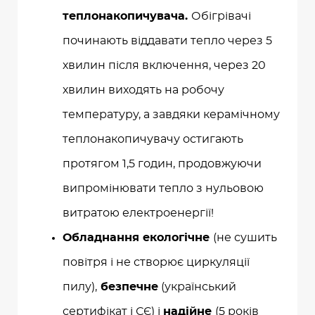
теплонакопичувача.
Обігрівачі
починають віддавати тепло через 5
хвилин після включення, через 20
хвилин виходять на робочу
температуру, а завдяки керамічному
теплонакопичувачу остигають
протягом 1,5 годин, продовжуючи
випромінювати тепло з нульовою
витратою електроенергії!
Обладнання екологічне
(не сушить
повітря і не створює циркуляції
пилу),
безпечне
(український
сертифікат і СЄ) і
надійне
(5 років