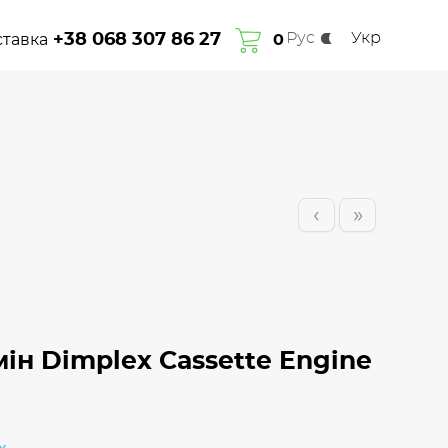
Рус
Укр
+38 068 307 86 27
ставка
Про нас
Гарантія
Сплата та доставка
0
Контакти
‹
»
ін Dimplex Cassette Engine