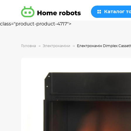
Каталог т
class="product-product-4717">
Головна
Электрокаміни
Електрокамін Dimplex Casset