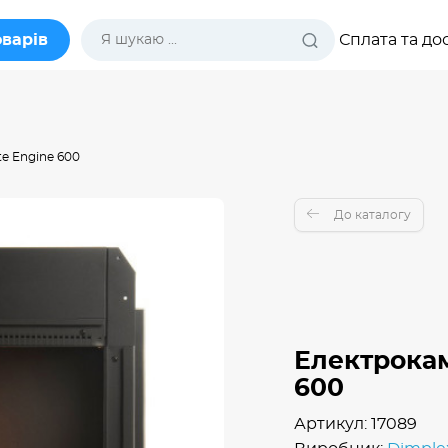
оварів
Сплата та до
te Engine 600
До каталогу
Електрокам
600
Артикул: 17089