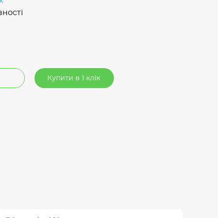
x
вності
₴
Купити в 1 клік