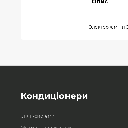
Опис
Электрокаміни Э
Кондиціонери
Спліт-системи
Мультиспліт-системи