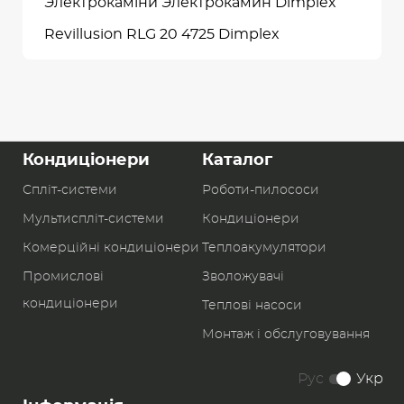
Электрокаміни Электрокамин Dimplex
Revillusion RLG 20 4725 Dimplex
Кондиціонери
Каталог
Спліт-системи
Роботи-пилоcоси
Мультиспліт-системи
Кондиціонери
Комерційні кондиціонери
Теплоакумулятори
Промислові
Зволожувачі
кондиціонери
Теплові насоси
Монтаж і обслуговування
Рус
Укр