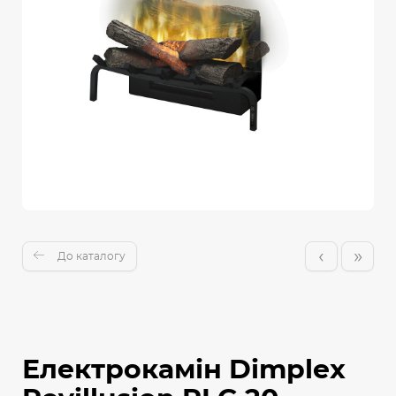
‹
»
До каталогу
Електрокамін Dimplex