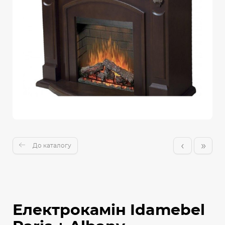
‹
»
До каталогу
Електрокамін Idamebel