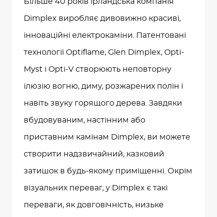
Більше 40 років ірландська компанія
Dimplex виробляє дивовижно красиві,
інноваційні електрокаміни. Патентовані
технології Optiflame, Glen Dimplex, Opti-
Myst і Opti-V створюють неповторну
ілюзію вогню, диму, розжарених полін і
навіть звуку горящого дерева. Завдяки
вбудовуваним, настінним або
приставним камінам Dimplex, ви можете
створити надзвичайний, казковий
затишок в будь-якому приміщенні. Окрім
візуальних переваг, у Dimplex є такі
переваги, як довговічність, низьке