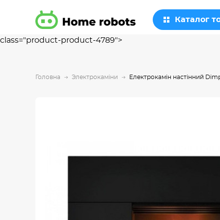
Каталог т
class="product-product-4789">
Головна
Электрокаміни
Електрокамін настінний Dimp