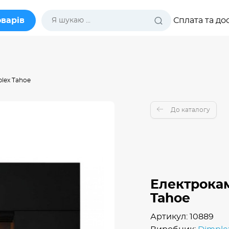
оварів
Сплата та до
lex Tahoe
До каталогу
Електрокам
Tahoe
Артикул: 10889