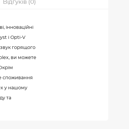
Відгуків (0)
і, інноваційні
st і Opti-V
 звук горящого
lex, ви можете
Окрім
ьке споживання
lex у нашому
ду та