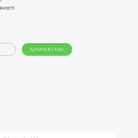
x
вності
₴
Купити в 1 клік