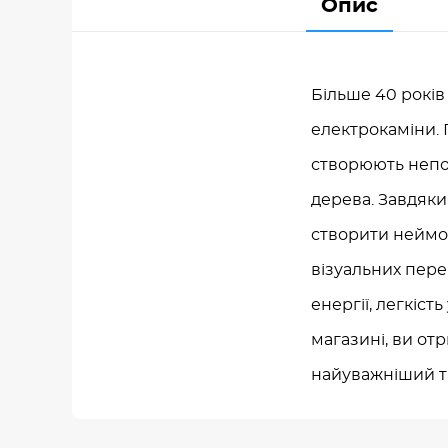
Опис
Більше 40 років
електрокаміни. П
створюють непов
дерева. Завдяки
створити неймов
візуальних перев
енергії, легкіс
магазині, ви от
найуважніший т