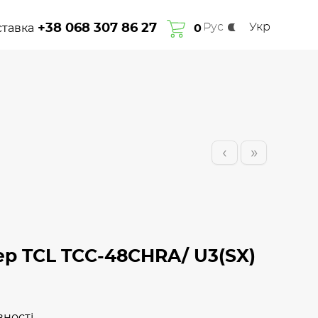
Рус
Укр
+38 068 307 86 27
ставка
Про нас
Гарантія
Сплата та доставка
0
Контакти
‹
»
р TCL TCC-48CHRA/ U3(SX)
вності