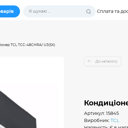
оварів
Сплата та до
іонер TCL TCC-48CHRA/ U3(SX)
До каталогу
Кондиціоне
Артикул: 15845
Виробник:
TCL
Наявність: Є в ная