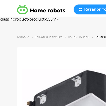
Каталог т
class="product-product-5554">
Головна
Кліматична техніка
Кондиціонери
Кондиц