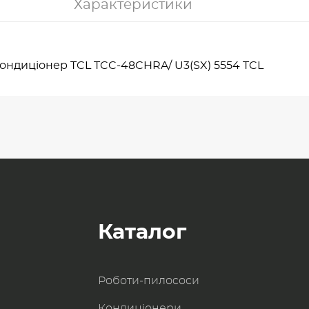
Характеристики
ондиціонер TCL TCC-48CHRA/ U3(SX) 5554 TCL
Каталог
Роботи-пилоcоси
Кондиціонери