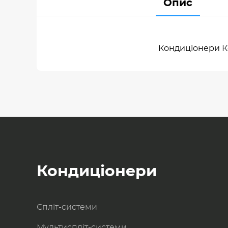
Опис
Кондиціонери К
Кондиціонери
Спліт-системи
Мультиспліт-системи